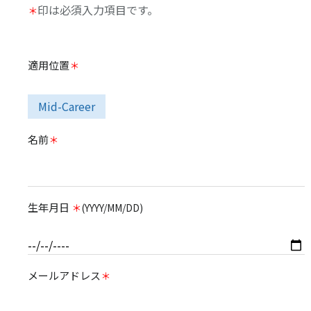
印は必須入力項目です。
＊
適用位置
＊
Mid-Career
名前
＊
生年月日
＊
(YYYY/MM/DD)
メールアドレス
＊