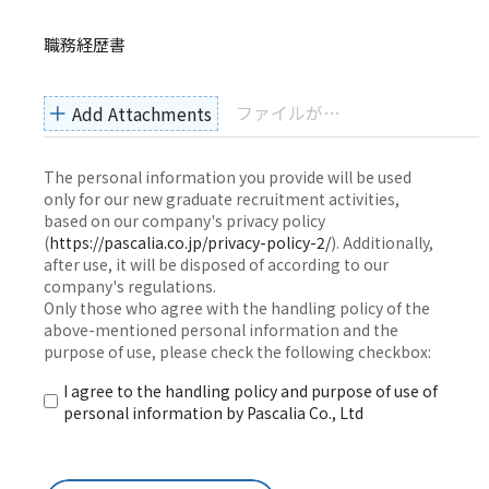
職務経歴書
ファイルがまだ選択されていません
Add Attachments
The personal information you provide will be used
only for our new graduate recruitment activities,
based on our company's privacy policy
(
https://pascalia.co.jp/privacy-policy-2/
). Additionally,
after use, it will be disposed of according to our
company's regulations.
Only those who agree with the handling policy of the
above-mentioned personal information and the
purpose of use, please check the following checkbox:
I agree to the handling policy and purpose of use of
personal information by Pascalia Co., Ltd