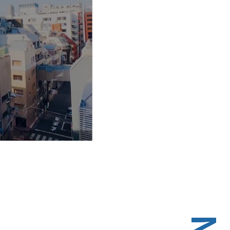
ute
Settings
Enter
fullscreen