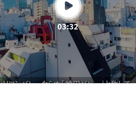
03:32
00:00
03:32
M