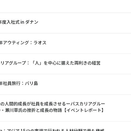
年度入社式 in ダナン
4 年アウティング：ラオス
カリアグループ：「人」を中心に据えた両利きの経営
3 年社員旅行：バリ島
者の人間的成長が社員を成長させるーパスカリアグルー
O・瀬川草氏の挫折と成長の物語【イベントレポート】
Asia：アジア 15つの市場で行われる人材分野で最も権威