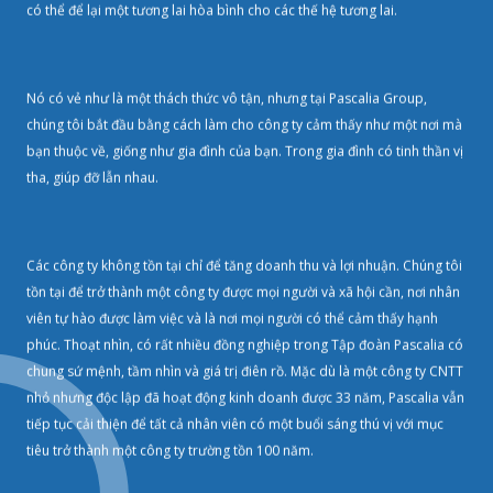
có thể để lại một tương lai hòa bình cho các thế hệ tương lai.
Nó có vẻ như là một thách thức vô tận, nhưng tại Pascalia Group,
chúng tôi bắt đầu bằng cách làm cho công ty cảm thấy như một nơi mà
bạn thuộc về, giống như gia đình của bạn. Trong gia đình có tinh thần vị
tha, giúp đỡ lẫn nhau.
Các công ty không tồn tại chỉ để tăng doanh thu và lợi nhuận. Chúng tôi
tồn tại để trở thành một công ty được mọi người và xã hội cần, nơi nhân
viên tự hào được làm việc và là nơi mọi người có thể cảm thấy hạnh
phúc. Thoạt nhìn, có rất nhiều đồng nghiệp trong Tập đoàn Pascalia có
chung sứ mệnh, tầm nhìn và giá trị điên rồ. Mặc dù là một công ty CNTT
nhỏ nhưng độc lập đã hoạt động kinh doanh được 33 năm, Pascalia vẫn
tiếp tục cải thiện để tất cả nhân viên có một buổi sáng thú vị với mục
tiêu trở thành một công ty trường tồn 100 năm.