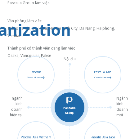
Pascalia Group làm việc.
Văn phòng làm viêc
anization
Tokyo Kanda, Tsukuba, Ho Chi Minh City, Da Nang, Haiphong,
Vientiane
Thành phố có thành viên đang làm việc
Osaka, Vancouver, Pakse
Nội đia
Pascalia
Pascalia Asia
View More
View More
ngành
Ngành
kinh
kinh
Pascalia
doanh
doanh
Group
hiện tại
mới
Pascalia Asia Vietnam
Pascalia Asia Laos