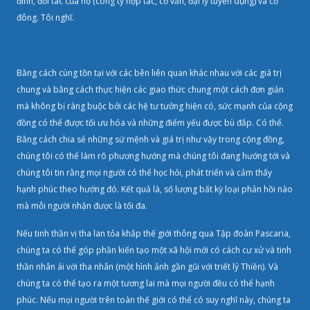
đình, đối tác của họ (công ty hợp tác, cố vấn, đại lý tuyển dụng) và cổ
đông. Tôi nghĩ.
Bằng cách cùng tồn tại với các bên liên quan khác nhau với các giá trị
chung và bằng cách thực hiện các giao thức chung một cách đơn giản
mà không bị ràng buộc bởi các hệ tư tưởng hiện có, sức mạnh của cộng
đồng có thể được tối ưu hóa và những điểm yếu được bù đắp. Có thể.
Bằng cách chia sẻ những sứ mệnh và giá trị như vậy trong cộng đồng,
chúng tôi có thể làm rõ phương hướng mà chúng tôi đang hướng tới và
chúng tôi tin rằng mọi người có thể học hỏi, phát triển và cảm thấy
hạnh phúc theo hướng đó. Kết quả là, số lượng bất kỳ loại phản hồi nào
mà mỗi người nhận được là tối đa.
Nếu tinh thần vị tha lan tỏa khắp thế giới thông qua Tập đoàn Pascaria,
chúng ta có thể góp phần kiến tạo một xã hội mới có cách cư xử và tinh
thần nhân ái với tha nhân (một hình ảnh gần gũi với triết lý Thiền). Và
chúng ta có thể tạo ra một tương lai mà mọi người đều có thể hạnh
phúc. Nếu mọi người trên toàn thế giới có thể có suy nghĩ này, chúng ta