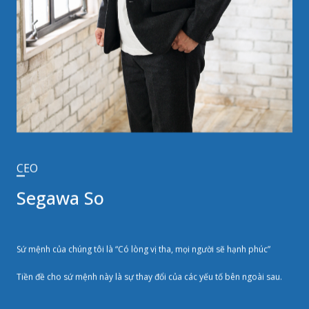
CEO
Segawa So
Sứ mệnh của chúng tôi là “Có lòng vị tha, mọi người sẽ hạnh phúc”
Tiền đề cho sứ mệnh này là sự thay đổi của các yếu tố bên ngoài sau.