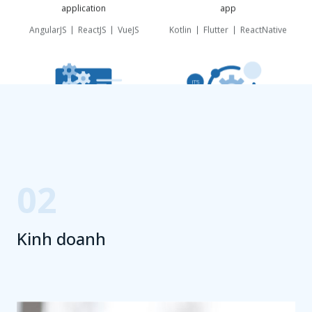
application
app
AngularJS
ReactJS
VueJS
Kotlin
Flutter
ReactNative
Internal business web
Advanced infrastructure
system/support tool
construction/development
02
.Net
Java
PHP
C#
C
Shell
Python
Perl
Kinh doanh
Support System Business
Operational solution on Cloud