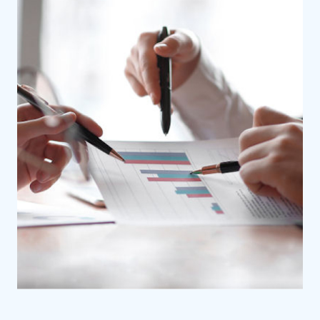
automation solution
AWS
Kubernetes
GCP
RPA
Tensorflow
OpenCVl
ML
DL